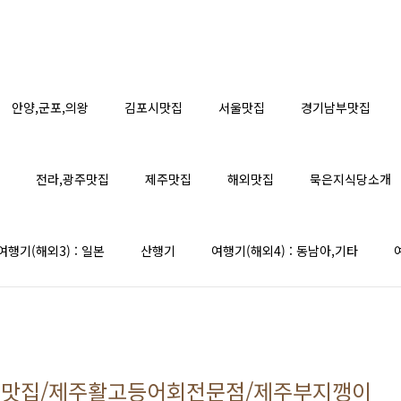
안양,군포,의왕
김포시맛집
서울맛집
경기남부맛집
전라,광주맛집
제주맛집
해외맛집
묵은지식당소개
여행기(해외3) : 일본
산행기
여행기(해외4) : 동남아,기타
어맛집/제주활고등어회전문점/제주부지깽이