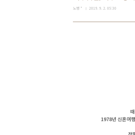
노병 *
2019. 9. 2. 05:30
제주고
때
1978년 신혼여행
정