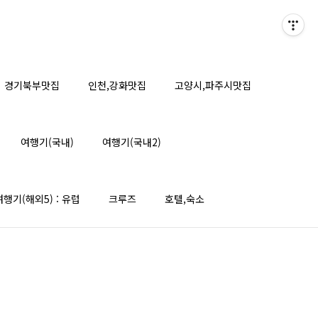
경기북부맛집
인천,강화맛집
고양시,파주시맛집
여행기(국내)
여행기(국내2)
여행기(해외5) : 유럽
크루즈
호텔,숙소