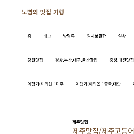
본문 바로가기
노병의 맛집 기행
홈
태그
방명록
임시보관함
일상
강원맛집
경상,부산,대구,울산맛집
충청,대전맛집
여행기(해외1) : 미주
여행기(해외2) : 중국,대만
제주맛집
제주맛집/제주고등