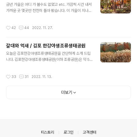
금년 가을은 어디 가 볼수도 없었고 etc. 가끔씩 시간 내서
가까운 곳 몇곳만 천천히 돌아 봤습니다. 이 가을이 지나면
다시 한번 되돌아 보려고 사진만 몇장씩 올려 봅니다. 블친
님들이 올리신 삐까번쩍한 곳들은 아니지만 노병에게는 이
작성시간
42
44
2022. 11. 27.
런 곳도 행복합니다 ㅎㅎㅎ 당산역에서 출발 선유도를 한
번 돌아 보고 다시 당산역으로 돌아온 날 ( 2022. 10. 27
) 가기에 편하고 일행들이 좋아하는 먹을 곳도 많아 자주 가
갈대와 억새 / 김포 한강야생조류생태공원
는 곳입니다. 점심 식사는 당산역 중화요리 강남에서 먹었
글 내용
습니다. 창덕궁과 창경궁의 가을 조금 늦은 감은 있었지만
오늘은 김포한강야생조류생태공원을 간단하게 소개 드립
그래도 좋았던 날 ( 2022. 11. 4 ) 점심 식사는 종로 3가
니다. 김포한강야생조류생태공원(이하 조류공원)은 약 56
삼해집 ^^ 안양 염불사와 안양 예술공원의 늦가을 모습 ( 2
만 7,051㎡의 부지에 조성된 수도권 최대의 생태공원으
022. 11. 9 ) 안양예술공원은 노병이 아주 어렸을..
로 김포한강신도시 조성에 따라 야생조류의 생태와 서식환
작성시간
33
31
2022. 11. 13.
경 보존, 관리를 위해 만든 곳으로 큰기러기, 쇠기러기, 재
두루미 등이 날아들어 다양한 철새를 관찰할 수 있으며, 물
길 따라 걸으며 느끼는 한강의 정취와 아름다운 생태공원
더보기
의 경관은 철새와 사람 모두가 쉬어가는 편안함을 만끽하
게 해 주는 훌륭한 생태공원입니다. 주소 : 경기도 김포시
김포한강 11로 455 (문의처 : 031-980-5365) 외할아
버지와 자전거를 타는 주원이 노병이 사는 곳 인근에 김포
한강조류생태공원이 있습니다. 가끔씩 주원이 데리고 운동
도 시키고 양가 할머니, 할아버지가 담소..
의안내
티스토리
로그인
고객센터