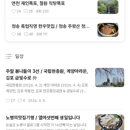
연천 재인폭포, 철원 직탕폭포
24
25
조회
220
청송 축협직영 한우맛집 / 청송 주왕산 청하
누
38
40
조회
111
일상
분류 전체보기
주요 글 목록
주말 봄나들이 3선 / 국립현충원, 계양아라온,
김포 금빛수로 外
글 내용
국립현충원 (2026. 4. 2) 계양 아라온 (2026. 4. 4) 김포
계양천, 김포 하동천, 김포 한강중앙공원 & 금빛수로 (202
6. 4. 4) 서울대공원과 경인 아라뱃길 벚꽃은 3~5일 정도,
작성시간
27
0
2026. 4. 5.
김포 계양천과 중앙공원 벚꽃은 2~3일 정도 있어야 만개
할 듯싶습니다.
노병의맛집기행 / 열여섯번째 생일입니다
글 내용
오늘은 노병이 블로그를 시작한 지 16년째 되는 날입니다.