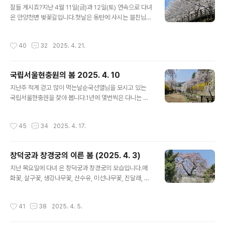
안 끝났으니 언제나 다 올릴지는 모르겠지만요 ㅎㅎㅎ인사
잘들 계시죠?지난 4월 11일(금)과 12일(토) 연속으로 다녀
드리는 김에 미리 설날 인사도 함께 드립니다." 항상 성원해
온 안양천변 벚꽃길입니다.첫날은 동탄에 사시는 블친님
주셔서 감사드립니다. 설날을 맞아 가내 두루 평안하시고..
바른셈님과 둘째 날은 양가가 함께 걸었습니다.요즘은 좋
은 벚꽃길들이 너무 많아져 예전만은 못합니다만 그래도
작성시간
40
32
2025. 4. 21.
가까운 곳에쉽고 편하게 갈 수 있는 이런 아름다운 벚꽃길
이 있다는 것은 큰 행복이지요.설명 없이 올렸으니 잠시 벚
꽃 구경하고 가셔요 ㅎㅎㅎ 이번에 걸은 코스는 이틀 다 신
국립서울현충원의 봄 2025. 4. 10
도림역에서 목동교까지 안양천변을 따라 간 코스였습니다.
글 내용
적게 걷고 많이 먹는 노병에게 딱 적당한 코스입니다 ㅋ식
지난주 적게 걷고 많이 먹는날순국선열님을 모시고 있는
당은 눙에 별도로 포스팅하겠습니다 ^^
국립서울현충원을 찾아 봅니다.1년에 몇번씩은 다니는 곳
이지만 특히 요즘은 아름다운 봄꽃들이흐드러지게 피어 나
라와 민족을 위해 산화하신 호국영령님들을 넋을 위로하고
작성시간
45
34
2025. 4. 17.
현충원을 찾는 참배객들에게도 멋진 봄을 선사하고 있는
중이지요. 현충문과 현충탑 그리고 학도의용군 무명용사탑
부하들과 함께 묻히고 싶다고 하셔서 장군 묘역이 아닌 사
창덕궁과 창경궁의 이른 봄 (2025. 4. 3)
병 묘역에 부하들과 함께 계시는채명신 장군 내외분 묘지
글 내용
6. 25 당시에 전사하신 장병들의 묘역인데 아주 드물게 보
지난 목요일에 다녀 온 창덕궁과 창경궁의 모습입니다.매
이는 배우자 이름들기혼자도 적었을터이고 재취하신 분들
화꽃, 살구꽃, 생강나무꽃, 산수유, 미선나무꽃, 진달래, 개
도 계셨을테지만 6~70년 평생을 수절하며 사셨던 배우자
나리 등은 잘 피었는데 춘당지 벚꽃은 전혀 필 생각도 않더
분들께다시 한번 경의를 표합니다. 어린이집 아동들..
군요.이번 주에 제대로 필 것 같습니다.설명 없이 사진만 ㅎ
작성시간
41
38
2025. 4. 5.
ㅎㅎ 맨 아래 이 옷을 입으신 분은 연세가
6학년은 훨씬 넘으셨을 듯 ~~~~멋진 대비마마 같으셨습