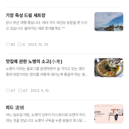
요 ^^
기장 죽성 드림 세트장
글 내용
잠시 부산 여행 중입니다. 여러 가지 여건상 방문을 못 드리
고 있습니다. 올라가는 대로 찾아뵐게요 ^^
작성시간
82
0
2023. 10. 25.
맛집에 관한 노병의 소고(小考)
글 내용
노병이 이라는 블로그를 운영하면서 늘 가지고 있는 생각
중에 맛집이라는 정의를 어떻게 내리는게 좋을까 하는 생
각이 있습니다. 왜냐하면 노병이 맛집이라는 타이틀로 글
을 쓰다보니 노병이 소개하는 식당은 다 맛집이라는 생각
작성시간
67
67
2023. 5. 10.
들을 가지게 되셔서 본의 아니게 실망을 많이 시켜 드릴 수
도 있기 때문입니다. 그래서 오늘은 노병이 가지고 있는 블
로그 운영 방침을 늘 즐겨 봐 주시는 블친 여러분들께 다시
피드 遺憾
한번 설명을 드리려고 합니다. 다만 몇년전 노병이 쓴 글이
글 내용
있어 오늘은 그 포스팅으로 설명에 갈음 하려고 합니다. 감
어느 일요일 아침, 노병의 넋두리 티스토리로 오면서 피드
사 합니다. https://leehk.tistory.com/2510 노병의맛
라는 것을 만납니다. 노병이 구독을 누른 분들의 포스팅 새
집기행/열번째생일입니다 노병의 맛집기행 2020년 3월
글이 뜨면 알려 주는 역할을 하는데 새 글을 쓰면 새 글이