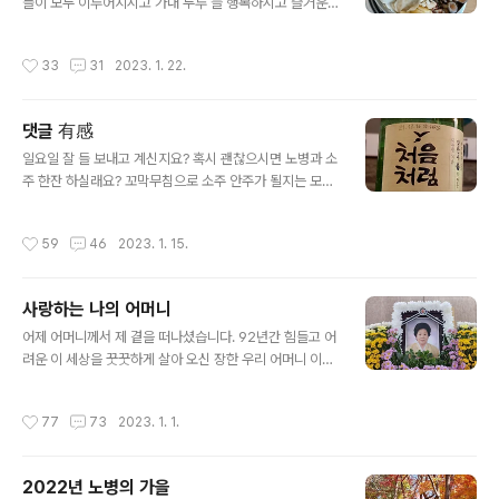
그날을 못 넘기시고 심야에 하나님 곁으로 떠나셨습니다.
들이 모두 이루어지시고 가내 두루 늘 행복하시고 즐거운
늘 생각은 하고 있었지만 막상 현실로 다가오니 마음이 너
일만 가득하시길 기원합니다. ( 떡국이 준비되지 않아 만두
무 아픕니다. 코로나로 인해 제대로 찾아뵙지도 못하고 주
전골로 대접해 드립니다 맛있게 드시고 늘 건강 하시기를
작성시간
33
31
2023. 1. 22.
로 화상으로만 뵈웠었는데 그래서 아쉬움도 더 ..
바랍니다. )
댓글 有感
글 내용
일요일 잘 들 보내고 계신지요? 혹시 괜찮으시면 노병과 소
주 한잔 하실래요? 꼬막무침으로 소주 안주가 될지는 모르
겠지만 한잔 정도는 괜찮으실 겁니다. 혹 안주가 마음에 드
시면 여러 잔 드셔도 돈을 안 받겠습니다 ㅎㅎㅎ 본의는 아
작성시간
59
46
2023. 1. 15.
니지만 다음에서 티스토리로 옮겨 온지도 벌써 100일이
조금 더 지난 것 같습니다. 뭐가 잘못되었는지 티스토리로
이전을 못하고 있을 때 여러 가지로 도움을 주시고 성원해
사랑하는 나의 어머니
주신 분들이 많아 무사히 티스토리로 옮기고 이제 겨우 겨
글 내용
우 자리를 잡아가고 있는 중입니다. 하루 방문객이 3,000
어제 어머니께서 제 곁을 떠나셨습니다. 92년간 힘들고 어
명 선에서 1,000 명선으로 떨어지고 많은 블친님들과 본의
려운 이 세상을 꿋꿋하게 살아 오신 장한 우리 어머니 이제
아니게 이별을 했지만 그래도 하루하루 제 자리를 찾아가
어머니가 좋아 하시던 하늘 나라에서 평안하게 사시리라
는 느낌이 들어 감사할 따름이지요. 블로그가 뭔지도 모르
굳게 믿습니다. 어머니 죄송스럽고 사랑합니다.
작성시간
77
73
2023. 1. 1.
고 시작을 했으면서도 나이 들어..
2022년 노병의 가을
글 내용