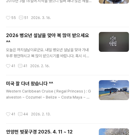
2010년 3월 16일에 시작을 했으니 벌써 꽤나 많은 세월
이 흘렀네요.보통 5년 단위로 블로그 생일 포스팅을 했었
는데 작년에 쉬어 금년에 써 봅니다.간단한 소회를 밝히고
작성시간
55
51
2026. 3. 16.
노병 블로그를 소개하는 글인데 건방 떤다고는 마셔요 ㅋ
ㅋㅋ처음 시작 했을때는 누적 방문객이 1,000,000명만
되면 좋겠다 생각했었는데작년에 12,000,000명을 돌파
2026 병오년 설날을 맞아 복 많이 받으세요
했으니 거의 기적 같은 일이기도 합니다.다음 시절에는 하
^^
루 방문객이 3~4,000명 하다 티스토리로 오며 1~2,000
글 내용
명 대로줄어들더니 그나마도 요즘은 1,000명 이하로 내려
오늘은 까치설날이로군요. 내일 병오년 설날을 맞아 가내
가는 날들도 많습니다.방문객 숫자가 중요한 것은 아니지
두루 평안하시고 복 많이 받으시기를 바랍니다. 혹시 시간
만 그래도 방문객이 많으면 포스팅에 훨씬 더 힘이 들어가
되시면 국립중앙박물관에서 열리는 우리의 이순신 특별 전
작성시간
41
41
2026. 2. 16.
게 되고 아무렇게나 쓸 수 ..
시도 한번 보시고요 ㅎㅎㅎ 전시회를 보다 보니 가슴 아픈
대목이 있어 한 말씀만 드립니다. 충무공 이순신 장군께서
충무공 시호를 받으신 게 돌아가신 후 거의 150년이나 지
미국 잘 다녀 왔습니다 ^^
나서였더군요. 백척간두의 나라를 살리시고 장렬히 전사하
글 내용
Western Caribbean Cruise ( Regal Princess ) : G
신 분에 대한 예우가 이런 것이었나요? 하긴 이런 애국자를
alveston ~ Cozumel ~ Belize ~ Costa Maya ~ Ga
역모를 꾀한다고 잡아다 고문하고 죽이려 했던 나라가 우
lveston Santa Monica & Hollywood, LA 잘들 계셨
리나라였지요. 지금도 나라를 위해 열심히 일한 분들에게
지요?노병은 약 20일 정도 미국을 다녀오느라 한동안 찾
돌팔매질을 하고 침을 뱉는 나라가 우리나라이기도 하고
작성시간
41
44
2026. 2. 13.
아뵙지를 못했습니다.노병이 없는 동안 제 블방을 잘 지켜
요. 2026년 병오년에는 부디 정상적인 나라가 되었으면
주셔서 고맙습니다.간단하게 귀국 인사를 드리고 정리가
좋겠습니다. 설날을 맞아 다 같이 힘내시고 ..
되는대로 차례차례 찾아뵙도록 하겠습니다.준비되는 대로
안양천 벚꽃구경 2025. 4. 11 ~ 12
여행기도 올려 보고요.작년에 갔던 스페인 여행기도 아직
글 내용