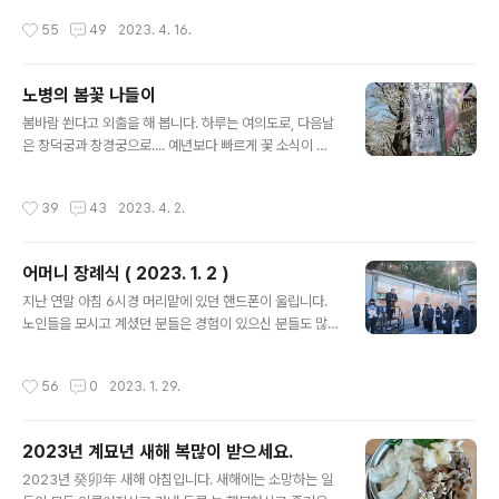
16일 오늘은 노병이 블로그를 시작한지 꼭 10년이 되는 날
떴다고 알려줘서 상당히 도움이 되는 기능입니다. 물론 다
작성시간
55
49
2023. 4. 16.
입니다. 10년이..
음 시절에도 있었고 N사 블로그에도 있는 기능입니다. 그
런데 티스토리 피드는 새 글을 모두 알려 주지 못하는 문제
가 있습니다. 매일 포스팅을 올리시거나 월, 수, 금 식으로
노병의 봄꽃 나들이
일정한 날자에 글을 올리시는 분들은 피드에 뜨지 않아도
글 내용
대부분 기억을 해서 방문을 드리는데 일정한 패턴이 없이
봄바람 쐰다고 외출을 해 봅니다. 하루는 여의도로, 다음날
들쑥날쑥 글을 올리시는 블친님들 블로그는 방문을 드리기
은 창덕궁과 창경궁으로.... 예년보다 빠르게 꽃 소식이 있
가 참 어렵습니다. 특히 일주일 이상 간격을 두시는 분들은
어 서둘러서 가까운 곳으로 가 봤습니다. 여의도는 다음 주
더욱 그렇습니다. 그런 분들 중에는 새 글을 쓰시면 노병 블
부터 봄꽃 축제던데 시작하며 끝나는 게 아닐까 싶네요. 다
작성시간
39
43
2023. 4. 2.
로그에 와서 댓글을 달아 주..
음 주에는 주초에 비 소식도 있던데 부지런히 봄꽃 보러 다
녀 봐야겠습니다 ^^ 주원이 외가댁과 여의도역 1번 출구에
서 만나 여의도를 한 바퀴 같이 돌고 여의도 일식집 비에서
어머니 장례식 ( 2023. 1. 2 )
점심 식사를 했습니다. 2023. 3. 29 그 다음날 적게 걷고
글 내용
많이 먹는 팀과는 창덕궁과 창경궁을 찾아봅니다 후원은
지난 연말 아침 6시경 머리맡에 있던 핸드폰이 울립니다.
예약을 안 해서 못 들어갔는데 그래도 창덕궁은 꽃이 거의
노인들을 모시고 계셨던 분들은 경험이 있으신 분들도 많
다 만개한 상태더군요. 창덕궁을 돌아본 후 창경궁으로 이
으시겠지만 느낌이 별로 안 좋습니다. 전화로 들려오는 여
동합니다. 어려서 이곳이 창경원이라고 불리던 시절, 창경
동생의 목소리 오빠 아무래도 어머니가 오늘은 못 넘기실
작성시간
56
0
2023. 1. 29.
원 벚꽃놀이가 대단했..
듯싶으셔. 빨리 준비하고 와 동생은 어머니가 입원하고 계
시던 요양병원에서 근무를 하고 있어 그간 어머니를 계속
보살펴 오고 있었죠. 요양병원에 계시는 동안 코로나에 감
2023년 계묘년 새해 복많이 받으세요.
염되셔서 사경을 헤매기도 하셨고 여러 번 위험한 고비가
글 내용
있었어도 잘 이겨 내셨는데 이번은 아니신가 봅니다. 결국
2023년 癸卯年 새해 아침입니다. 새해에는 소망하는 일