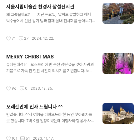
니다 ㅎㅎㅎ
서울시립미술관 천경자 상설전시관
글 내용
왜 그랬을까요? 지난 목요일, 날씨도 쌀쌀하고 해서
덕수궁에서 만난 걷기 팀과 함께 실내 전시회를 돌아보기
로 합니다.이날 가 보기로 한 곳은 얼마전 블친 '오 베로니
가'님의 블로그에서 보았던 서울시립미술관입니다.서울시
작성시간
71
27
2024. 12. 22.
립미술관에서는 천경자탄생100주년을 기념해서 그와 동
시대를 살았던 여성작가 22명의 작품과 자료를 전시 을 전
시하고 있다고 하더군요.서울시립미술관으로 올라가는 덕
MERRY CHRISTMAS
수궁 돌담길에는 마침 성탄 축제가 열리고 있어오래간만에
글 내용
크리스마스 기분도 내며 흥겨운 마음으로 걸어갑니
슈테판대성당 - 오스트리아 빈 복된 성탄절을 맞아 사랑과
다. 서울시립미술관은 중구 서소문동 덕수궁 뒤쪽 예전
기쁨으로 가득 찬 멋진 시간이 되시기를 기원합니다. 노병
대법원 자리에 있습니다.천경자 탄생 100주년 기념전이라
올림
기에 쉽게 찾을 수 있을 거라 생각했는데 미술관 어디에도
작성시간
96
0
2023. 12. 25.
그런 안내가 없습니다.다른 화가들 작품전에..
오래간만에 인사 드립니다 ^^
글 내용
반갑습니다. 잠시 여행을 다녀오느라 한 동안 찾아뵙지를
못 했습니다. 7박 9일 일정이었는데 여행사와 항공사 사정
으로 9박 11일이 되어 버렸습니다. 여행 이야기는 시간 나
는대로 하나씩 올리기로 하고 우선은 인사만 드립니다. 월
작성시간
101
61
2023. 11. 17.
요일부터 정상적인 활동을 하려고 합니다. 월요일에 뵐께