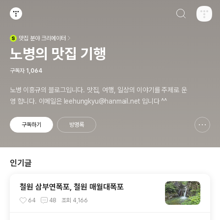
검색하기
티스토리
맛집
분야 크리에이터
(새창열림)
노병의 맛집 기행
구독자
1,064
노병 이흥규의 블로그입니다. 맛집, 여행, 일상의 이야기를 주제로 운
영 합니다. 이메일은 leehungkyu@hanmail.net 입니다 ^^
구독하기
방명록
신고하기 레이어
열기
인기글
철원 삼부연폭포, 철원 매월대폭포
64
48
조회
4,166