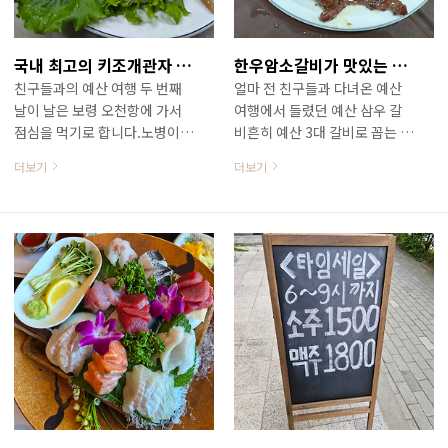
만 이번에는 주원이 부탁이 있
선바위역 2번 출구에서 도보 5
어 들렸지요.예전에 갔었는데
분 정도 거리에 있습니다.요즘
스탬프를 못 찍고 왔다고 국가
옛날식보리밥과 털레기수제비
국내 최고의 키조개관자 코스요리 맛집 / 보령오천항수산센터 8호점 (feat. 수영성)
한우암소갈비가 맛있는 40년 전통의 예산 갈비 명가 / 예산 삼우갈비
유산방문자여권이라는 곳에 스
로 인기가 많은 집인데 문 연지
친구들과의 예산 여행 두 번째
얼마 전 친구들과 다녀온 예산
탬프를 찍어 달라고 해서요.본
오래된 집은 아닌 듯싶습니다.
날이 날은 보령 오천항에 가서
여행에서 들렸던 예산 삼우 갈
인이 안 갔던 곳은 안 찍어다 주
과천애보리밥의 영업시간은 매
점심을 먹기로 합니다.노병이
비흔히 예산 3대 갈비로 꼽는 곳
는데 갔었는데 스탬프를 못 찍
일 11 : 00 ~ 20 : 50까지이고 라
친구들에게 소개한 식당은 3년
은 소복갈비, 삼우갈비, 고덕갈
었던 곳은 찍어다 주기로 했습
스트 오더는 20 : 00입니다. 과
더보기
더보기
전 노병이 처음 찾았던오천항수
비인데이 날은 갈비를 산 친구
니다. 월정사를 들려 스탬프를
천애보리밥은 문 연지 오..
산센터 8호점, 키조개관자 코스
의 의견에 따라 삼우갈비로 찾
찍..
요리를 아주 잘하는 집입니다.
아갑니다 ㅎㅎㅎ 지난달 중순
오천항수산센터 8호점 먼저 포
비가 엄청나게 쏟아지던 어느
스팅 보기 :
날내년이면 만든지 60년 되는
https://leehk.tistory.com/3451
모임의 2박 3일 예산 여행 첫날
보령오천항키조개관자맛집 / 보
점심을 먹으러 들렸던 삼우갈비
령오천항수산물센터8호처갓집
삼우갈비는 예산읍 한가운데쯤
과의 예산여행 두 번째 날덕산
자리하고 있는데 바로 인근에
에 가서 온천들을 하고 점심을
예산경찰서가 있고 소복갈비도
먹기로 합니다.전권을 위임받은
멀지 않습니다.지금 대표분 어
노병, 천북항으로 제철 굴을 먹
머니와 대표인 아들이 대통령의
으러 갈까 하다가 방향을 더 남
갈비로 유명한 80년 전통의 소