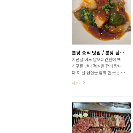
중앙시장에 있는 미숙이네 생선
조림이라는 현지인맛집으로 갑
니다.제주 포함 지방은 화, 수,목
요일이 휴무인 집들이 많더군
요. 삼척 삼척해물 먼저 포스팅
보기 :
https://leehk.tistory.com/353
삼척생선모둠찜전문현지인맛
분당 중식 맛집 / 분당 딤섬 맛집 / 몽중헌 판교점
집 / 삼척 삼척해물강릉 삼척여
지난달 어느 날오래간만에 옛
행 2박 3일 이틀째아침부터 온
친구를 만나 점심을 함께 합니
천 갔다 망치탕으로 해장하고
다.이 날 점심을 함께 한 곳은 판
묵호등대와 동해시무릉별유천
교역 인근에 있는 중식당 몽중
지라벤더축제관람 등정신없이
더보기
헌입니다. 몽중헌(夢中軒)은 중
돌아다니다가 늦은 점심을 먹으
국 선화(仙話) 속 신선의 세상을
러 들렸던 삼척해물생선모둠
모티브로 "꿈속의 집"을 형상화
leehk.ti..
한 중식당으로본토의 맛을 그대
로 재현한 딤섬을 비롯해서 정
통 중화요리의 진수를 보여 주
는 파인 차이니스 레스토랑입니
다.몽중헌은 청담점을 비롯해서