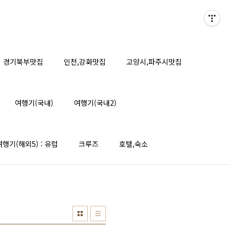
경기북부맛집
인천,강화맛집
고양시,파주시맛집
여행기(국내)
여행기(국내2)
여행기(해외5) : 유럽
크루즈
호텔,숙소