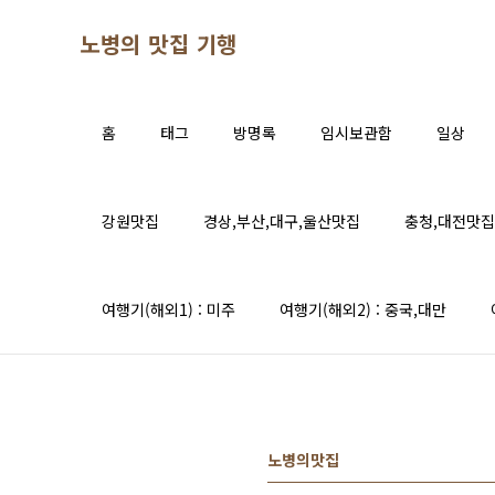
본문 바로가기
노병의 맛집 기행
홈
태그
방명록
임시보관함
일상
강원맛집
경상,부산,대구,울산맛집
충청,대전맛집
여행기(해외1) : 미주
여행기(해외2) : 중국,대만
노병의맛집