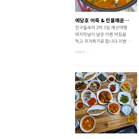
달변으로 초당마을과 허균, 허
난설헌에 관한 설명을 해 주시
는지지금까지 강릉 다니면서 알
예당호 어죽 & 민물매운탕 맛집 / 예산 동가룰 가든
았던 지식 X 100은 들은 것 같은
친구들과의 2박 3일 예산여행
데 문화해설사님들도 이렇게 설
마지막날이 날은 이른 아침을
명은 못 하실 듯 ㅎㅎㅎ 숙소를
먹고 귀가하기로 합니다.이번
체크인한 후 잠시 쉬었다 이른
여행 뿐만이 아니고 요즘 노병
저녁을 먹으러 가기로 합니다.
더보기
이 다니는 여행은보통 하루에 2
이번 여행은 아점, 이른 저..
식 (아점 + 이른 저녁식사)을 하
기로 했는데이번 여행도 저녁은
해서 먹고 아점은 식당 가서 먹
고 그랬습니다. 이번 여행에서
숙소로 사용했던 예산 봉수산
자연휴양림예당호가 한눈에 바
라 보이는 봉수산 중턱에 지어
진 자연휴양림으로 노병은 작년
에도 한번 묵었던 곳입니다.15
년 전부터 친구들과의 여행은
주로 자연휴양림을 이용하는데
자연휴양림 내에서도 주로 숲