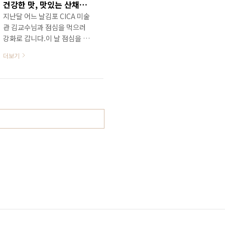
건강한 맛, 맛있는 산채비빔밥이 있는 강화 마니산산채
건물을 찾으면 됩니다.조금은
지난달 어느 날김포 CICA 미술
외진 곳에 자리하고 있는데도
관 김교수님과 점심을 먹으러
손님들이 상당히 많이 있는 집
강화로 갑니다.이 날 점심을 먹
이고 가급적 예약을 하고 가시
은 곳은 강화 가면 가끔씩 들렸
는 편이 좋습니다.김포 스시호
더보기
던 산채비빔밥집 마니산산채입
시의 영업시간은 월요일부터 토
니다. 강화 마니산산채 먼저 포
요일까지 낮 12 : 00 ~..
스팅 보기 :
https://leehk.tistory.com/2649
강화맛집/강화 산채비빔밥이
맛있는집/강화마니산산채작년
인가 N사의 어느 분 블로그를
보다가 번쩍 눈에 띄었던 비빔
밥집이 있습니다. 강화에 있는
마니산산채라는 집인데 너무 가
보고 싶어 마음속에 메모해 뒀
었지요. 그리고 금년 2월 어느날
주leehk.tistory.com 강화 산
채비빔밥 맛집으로 유명한 마니
산산채는 강화군 화도면 사기리