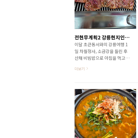
모두 12개의 직영점을 가지고
있는 중식계의 거장으로 몇 곳
은 가 본 적이 있습니다.몽중헌
판교점은 신분당선,경강선 환승
역인 판교역 1번 출구와 연결되
전현무계획2 강릉현지인갈비맛집 / 강릉 강릉갈비
어 있는 판교테크원타워 2층에
이달 초큰동서와의 강릉여행 1
자리하고 있고, 영업시간은 매
일 차월정사, 소금강을 들린 후
일 오전 11시 30분부터 오후 10
산채 비빔밥으로 아침을 먹고
시 (주말, 공휴일 오후 9시 30
강릉 시내로 들어옵니다. 숙소
분)까지입니다.그리고 매일 오
더보기
로 가는 도중 강릉 허균, 허난설
후 3시부터 오후 5시 30분까지
원 공원을 들려 봅니다.월요일
(..
이라 기념관이나 생가는 닫혀
있었지만 공원 자체는 개방되어
있어 천천히 돌아봅니다.소나무
숲 벤치에 앉아 잠시 쉬고 있는
데 이 동네 토박이라는 분이 이
공원과 강릉에 대한 설명을 해
주신다네요.호의를 거절하기 어
려워 그러시라고 했더니 얼마나