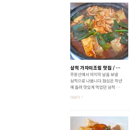
삼척 가자미조림 맛집 / 삼척 중앙시장 미숙이네생선조림
주왕산에서 마지막 날을 보낼
삼척으로 나옵니다.점심은 작년
에 들려 맛있게 먹었던 삼척 삼
척해물로 가지네요.예약 전화를
더보기
해 보니 수요일이 휴무일 ㅠㅠ
가는 날이 장날이지요?이날 저
녁도 작년에 맛있게 먹었던 삼
척대게먹방이라는 집을 가려로
했는데 역시 휴무일그래서 삼척