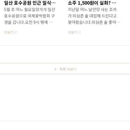
일산 호수공원 인근 일식 맛집 / 일산 고스이
소주 1,500원이 실화? 가성비 최고의 김포 실비연구소
쪽으로 돌려 보령시 오천면 오
복식당 주방에서 오래 근무를
5월 초 어느 월요일양가가 일산
지난달 어느 날안양 사는 조카
leehk.tistory.com 보령 오천
해서소복갈비와 메뉴나 맛에서
호수공원으로 국제꽃박람회 구
가 외삼촌 술 대접해 드린다고
항수산물센터 8호점은 오천항
비슷한 점들도 많지만 나름 더
경을 갑니다.오전 9시 땡에 입장
찾아왔습니다.외삼촌 술 좋아하
에 있는 수산물센터에 있는 8호
열심히 노력했다는 집이라 인기
해서 2시간 반 정도 돌아본 후
는 것은 소문난 일이지만 꼭 그
점포입니다.숙소인 예산 봉수산
가 아주 많습니다.1986년에 문
더보기
더보기
점심을 먹으러 갑니다.이 날 식
래서만은 아니겠지요? ㅎㅎㅎ
자연휴양림에서는 한시간..
을 열었다니 이 집도 40년이라
사를 한 곳은 일산호수공원 바
하여간에 그래서 찾아간 곳은
는 상당한 연륜을..
로 길 건너편에 있는 일식집 "고
김포 실비연구소, 노병 집에서
스이"입니다.미리 알았던 집은
걸어서 5분 거리입니다.포스팅
아니고 꽃축제 가기 전에 검색
을 하며 생각해보니 마냥 어린
해 보고 처음 간 집이지요. 일산
듯싶던 조카도 50줄이 머잖았
목록 더보기
호수공원 건너편에 있는 일식집
네요. 김포 실비연구소는 김포
고스이는 정발산역 2번 출구에
장기 사거리에 있는 한강롯데캐
서 호수공원 쪽으로 가다 만나
슬 22단지 아파트와 김포 한강
는 호수로에서 길을 건너지 않
수정마을 2단지 맞은편그리고
고 우측으로 가다 보면 만나는
김포 수정마을 쌍용예가아파트
청원레이크빌 오피스텔 2층에
에서는 대각선 방향인 메디플라
자리하고 있습니다.1층에는 유
자 건물 1층에 자리하고 있습니
명한 평양냉면집인 양각도가 있
다.영업시간은 낮 12시부터 밤
는 건물인데 '고스이'는 일본어
12시까지이고 매주 월요일 휴