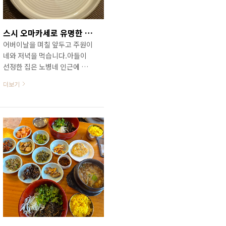
50년이 넘었다고 썼으니 거의
환갑이 다 됐겠습니다.주차 공
간은 마땅치 않아 보이는데 노
스시 오마카세로 유명한 김포 초밥집 / 김포 스시호시
병은 이 집 올 때 늘 대중교통을
어버이날을 며칠 앞두고 주원이
이용했고 이 날 모임도 모두에
네와 저녁을 먹습니다.아들이
게 대중교통을 이용하도록 사전
선정한 집은 노병네 인근에 있
에 공지를 해서 다들 대중교통
는 초밥집 스시 호시김포에서
편으로 왔습니다.당산역이 지하
더보기
제법 이름난 오마카세 초밥 맛
철 2호선과 9호선 환승역이기
집이라는데 두번째 방문입니다.
도 하고..
김포 오마카세 초밥집인 스시
호시는 김포시 운양동 롯데캐슬
22단지 아파트와 장기동 호수
마을 아파트 맞은편 김포 메디
프라자 건물 2층에 자리하고 있
습니다.사람보다 주로 자동차들
이 많이 지나다니는 강화로 가
는 국도 48호선 장기 사거리에
있는데 간판이 거의 보이지 않
아1층에 신협 운양동 지점이나
2층 이건영 이비인후과가 있는