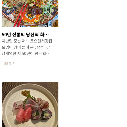
로 이름난 집입니다.이 집 손님
들 대부분이 망치탕을 찾는 손
님들이고 망치탕 외에 복탕과
동태탕, 그리고 가자미 회무침
이 있습니다.어촌식당의 영업시
50년 전통의 당산역 화상 중국집 / 당산역 강남(江南)
간은 오전 11시부터 오후 9시까
지난달 중순 어느 토요일처갓집
지이고 오후 4시 ~ 5시 까지는
모임이 있어 들려 본 당산역 강
브레이크 타임이그리고 매월 둘
남개업한 지 50년이 넘은 화상
째, 넷째 월요일은 휴무라고 합
중국집으로 노병이자주 가는 집
니다.가게 앞에 주차할 곳이 많
더보기
이라 여러 번 포스팅했던 당산
아 주차에는 전혀 신경 쓰지 않
역 중화요리 명가입니다.그래서
아도 괜찮습니다. ..
오늘은 간단하게 일부 요리만
설명드리고 편하게 포스팅하렵
니다 ㅎㅎㅎ 당산역 화상 중화
요리 강남(江南)은 지하철 9호
선 당산역 9번 출구 앞 삼성래미
안 4차 상가 2층에 있습니다.문
연지 50년이라고 말씀 드렸는
데 5년 전 포스팅을 보니 그때도