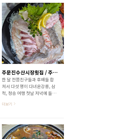
주문진수산시장횟집 / 주문진 해송횟집
한 달 전쯤친구들과 후배들 합
쳐서 다섯 명이 다녀온강릉, 삼
척, 청송 여행 첫날 저녁에 들렸
던 주문진 해송횟집친구가 일전
더보기
에 들려 아주 맛있게 잘 먹었다
고 일행들을 안내합니다. 그래
서 찾아간 곳은 주문진 수산시
장 안에 있는 해송횟집입니다.
주문진 수산시장이라는 대형 간