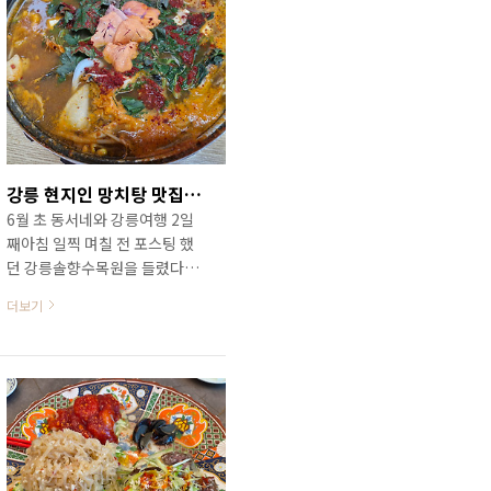
판이 있는 골목으로 조금만 들
어가면 왼쪽에 보입니다.오른쪽
도 이 집이던데 오른쪽은 주방
이 자리하고 있는 것 같습니다.
바로 앞에 주문진해안주차타워
라는 대형 공영주차장이 있어
주차하기에도 편리하더군요.주
문진 해송횟집의 영업시간은 오
강릉 현지인 망치탕 맛집 / 강릉 남항진항 어촌식당
전 11시부터 오후 10시까지입
6월 초 동서네와 강릉여행 2일
니다.이 일대 횟집들이 거의 다
째아침 일찍 며칠 전 포스팅 했
포장 손님들이 많은 것 같던데
던 강릉솔향수목원을 들렸다아
이 집도 포장 손님들이 대부분
점을 먹으러 들렸던 곳은 강릉
인 것 같습니다.오후 5시 예약으
더보기
남항진항에 있는 어촌식당입니
로 가서 홀에 손님들이 거의 없
다.조업해서 잡은 생물 망치를
었지만 조금 있으니..
바로 조리해 주는 집이라 현지
인들에게 아주 인기 있는 집입
니다.작년 연말에도 들렸었고 4
월에는 양가가 주원이 데리고도
들렸던 집입니다. 강릉 남항진
항에 있는 어촌식당은 망치탕으