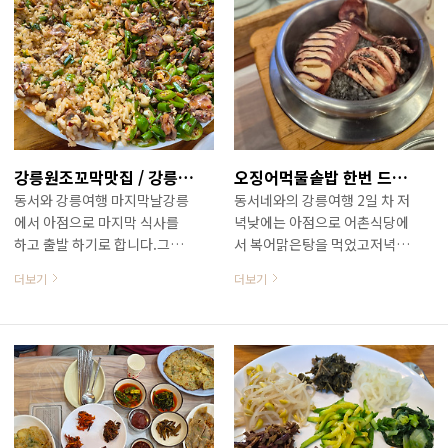
철원맛집 / 철원 갓냉이 / 철원
온천탕을 찾아 갑니다.지장수
갓냉이국수지난달 어느 날 철원
온천이라고 하는 곳인데 시설도
을 다녀왔습니다. 허영만의 백
괜찮고 경로할인도 많이 해 주
반기행 철원 편에서 허영만 화
는 곳입니다.이 곳에서 몸과 마
백 혼자 들려 감탄하며 먹던 갓
음을 단정하게 만들고 속풀이
냉이국수 그 국수가 먹고 싶어
해장을 하러 묵호항으로 갑니
6
집사람과 동생들 꼬여 철원으로
다.이 날 친구가 가려고 했던 집
떠납니다 ㅎㅎㅎ
은 아직 영업 시간 전이라고해
강릉원조꼬막맛집 / 강릉 엄지네 포장마차 본점
오징어먹물솥밥 한번 드셔보세요 / 고선생화덕생선구이 강릉본점
leehk.tistory.com 철원 갓냉
서 인근에 있는 풍어회식당이라
동서와 강릉여행 마지막날강릉
동서네와의 강릉여행 2일 차 저
이 국수는 철원군 서면 자등리
는 곳으로 갑니다. 풍어회식당
에서 아점으로 마지막 식사를
녁낮에는 아점으로 어촌식당에
자등 우체국 건너편 현 정육점
위치는 묵호시장과 묵호항활어
하고 출발 하기로 합니다.그래
서 복어맑은탕을 먹었고저녁은
같은 건물 뒤쪽에 있습니다.이
도매센터 사이 큰 길가에 있습
서 찾은 곳은 강릉맛집 중 원조
주원이가 추천해 준 강릉 고선
곳 서면 자등리에는 허영만의
니다.메인 간판에는 풍어회식당
더보기
더보기
급으로 꼽히는 강릉엄지네포장
생화덕생선구이로 갑니다.할아
맛집 기행에 출연한 집이 두 집
이라고 되어 있는데 검색해 보
마차워낙 유명한 집이라 오래전
버지 어디 간다고하면 자기가
있..
니 풍어횟집, 풍어..
부터 알고는 있었지만 안 가봤
갔던 집들 중에 마음에 들었던
던 집인데 이 집 역시주원이의
집을 알려 줍니다.노병 마음에
강력한 추천으로 안 가면 안되
안 드는 집이라도 안 갔다가는
겠기에 마지막 식사할 집으로
후유증이 감당 안 될지도 몰라
낙점 ㅎㅎㅎ 강릉원조맛집 엄지
무조건 가 봅니다 ㅎㅎㅎ 이 날
네포장마차 본점은 강릉시 포남
찾았던 고선생화덕생선구이 강