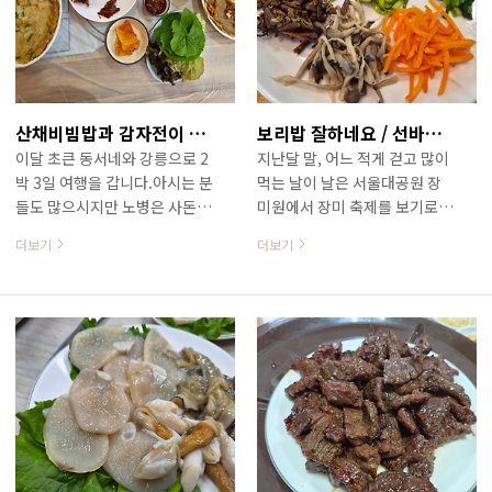
동 포남소공원 인근에 자리하고
릉본점은 강릉시 강문동 세인트
있습니다.강릉역에서도 멀지 않
존스 호텔 바로 앞쪽 솔향먹거
은 곳이고 강릉경찰서에서도 가
리타운에 있습니다.작년에 주원
까운 거리입니다.본점에서 반경
이네와 양가가 함께 들렸던 다
50m 이내에 1호점과 2호점, 주
이닝조개 본점 바로 이웃입니
산채비빔밥과 감자전이 예술입니다 / 강릉 진고개 송천휴게소식당
보리밥 잘하네요 / 선바위역 과천애보리밥 (feat. 서울대공원 장미원)
차장 등이 있어 엄지네포장마차
다.숙소인 신라모노그램에서 걸
이달 초큰 동서네와 강릉으로 2
지난달 말, 어느 적게 걷고 많이
단지가 조성된 느낌이 듭니다.
어서 15분 정도 거리라 바닷가
박 3일 여행을 갑니다.아시는 분
먹는 날이 날은 서울대공원 장
엄지네포장마차의 영업시간은
를 보며 천천히 걸어 오후 5시
들도 많으시지만 노병은 사돈,
미원에서 장미 축제를 보기로
매일 오전 11시부터 오후 11시
10분경에 도착합니다.2층 건물
큰동서와 고교 동기동창입니다.
했습니다.축제를 본 후 점심을
까지이고 홀 주문 마감은 오후 9
인데도 엘리베이터가 있어 임산
더보기
더보기
물론 동창 사이라 이런 인연이
먹기 위해 찾았던 집은 선바위
시 50분입니다. 시간이 남아 오
부나 노약자, 유모차 등을 이용
된 건 아니고 인연이 되고 보니
역 인근에 있는 과천애보리밥입
죽헌을 들렀..
하기도 좋겠더군요.주차장도 상
동창인 경우지요.집사람이 맏딸
니다.(며칠 찾아 뵙지 못해 죄송
당..
이지만 처가집에 먼저 드나들기
합니다) 서울대공원을 방문하고
시작한 건 동서가 먼저입니다
나오면 마땅하게 식사할 곳이
ㅎㅎㅎ 길 막히는게 싫어 김포
없어 과천 시내나 선바위역, 사
에서 새벽 4시 30분에 떠나 평
당역 인근으로식사하러 나가야
창동 사는 동서네 태우고 제일
하는 경우가 많은데 이 날은 선
먼저 도착한 곳은 오대산 월정
바위역 인근으로 나가 봅니다.
사가끔씩 들리기는 하는 곳이지
과천愛보리밥은 지하철 4호선