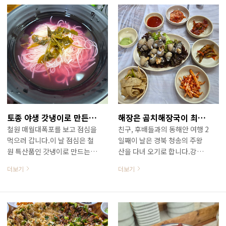
토종 야생 갓냉이로 만든 화려한 음식 / 철원 갓냉이 국수
해장은 곰치해장국이 최고지요 / 묵호항 풍어회식당
철원 매월대폭포를 보고 점심을
친구, 후배들과의 동해안 여행 2
먹으러 갑니다.이 날 점심은 철
일째이 날은 경북 청송의 주왕
원 특산품인 갓냉이로 만드는
산을 다녀 오기로 합니다.강릉
국수를 먹기로 합니다.철원 갓
에 있는 친구 집에서 1박을 하고
더보기
더보기
냉이국수집은 5년 전에도 집사
아침 일찍 출발합니다. 친구 집
람과 들려 아주 맛있게 먹었던
에서 밤 늦게까지 왁자지껄 떠
집입니다. 철원갓냉이국수 먼저
들고 놀았으니 몸을 정상으로
포스팅 보기 :
돌려 놓아야죠?망상해변 앞쪽
https://leehk.tistory.com/2756
에 있는 동해약천온천실버타운