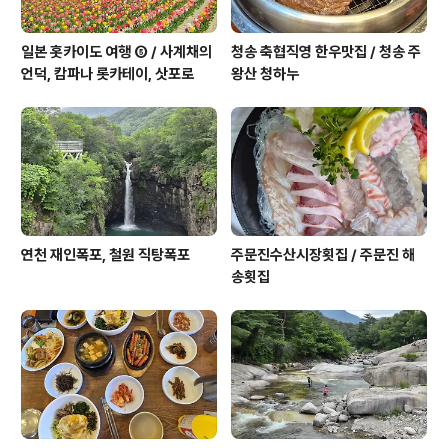
일본 홋카이도 여행 ⑤ / 사계채의
청송 축협직영 한우맛집 / 청송 주
언덕, 캄파나 롯카테이, 삿포로
왕산 청하누
연천 재인폭포, 철원 직탕폭포
주문진수산시장횟집 / 주문진 해
송횟집