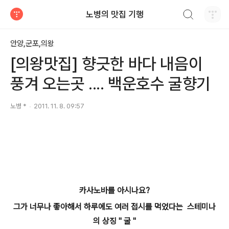
검색하기
노병의 맛집 기행
티스토리
안양,군포,의왕
[의왕맛집] 향긋한 바다 내음이
풍겨 오는곳 .... 백운호수 굴향기
노병 *
2011. 11. 8. 09:57
카사노바를 아시나요?
그가 너무나 좋아해서 하루에도 여러 접시를 먹었다는 스테미나
의 상징 " 굴 "