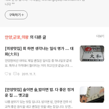
니다 ^^
구독하기
더보기
안양,군포,의왕
의 다른 글
[의왕맛집] 회 하면 생각나는 일식 명가 .... 대
화(大和)
글 내용
안양권에선 아마도 제일 괜찮은 일식집 중 하나일것 같네
요. 특히나 가격대비 퀄리티는 거의 최고인것 같습니다. 위
치로 보나 가게 크기로 보나 그렇게 뛰어나 보이지는 않습
0
0
2011. 11. 7.
니다. 그러나 이집 오너세프님의 마인드가 이집의 명성을
높이는것 같습니다. 직접 칼을 잡으시는 이집 ..
[안양맛집] 술이면 술,밥이면 밥. 다 좋은 정겨
운 집 .... 옛고을
글 내용
나름 분위기 있는 맛집 입니다. 밥이면 밥, 안주면 안주 비
교적 좋은 음식을 내고 괜찮은 맛을 내는 집입니다. 당연히