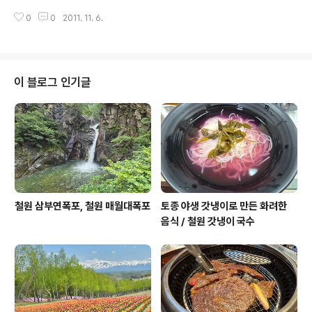
손님도 많고 대부분은 여성 고객들이지요. 사진을 못찍었
0
0
2011. 11. 6.
는데 가게 앞으로 괜찮은 가로수길이 있습니다. 요즈음은
단풍과 낙옆이 아주 아름답습니다. 가격은 그..
이 블로그 인기글
철원 삼부연폭포, 철원 매월대폭포
토종 야생 갓냉이로 만든 화려한
음식 / 철원 갓냉이 국수